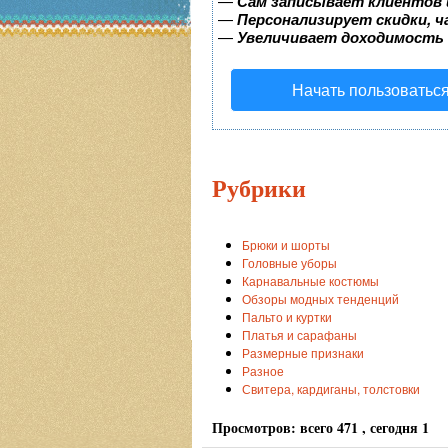
—
Сам записывает клиентов 
—
Персонализирует скидки, ч
—
Увеличивает доходимость
Начать пользоватьс
Рубрики
Брюки и шорты
Головные уборы
Карнавальные костюмы
Обзоры модных тенденций
Пальто и куртки
Платья и сарафаны
Размерные признаки
Разное
Свитера, кардиганы, толстовки
Просмотров: всего 471 , сегодня 1