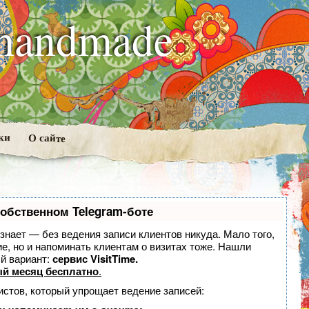
handmade
ки
О сайте
собственном Telegram-боте
, знает — без ведения записи клиентов никуда. Мало того,
ие, но и напоминать клиентам о визитах тоже. Нашли
й вариант:
сервис VisitTime.
й месяц бесплатно
.
истов, который упрощает ведение записей: