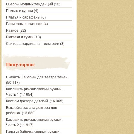
Обзоры модных тенденций
(12)
Пальто и куртки
(4)
Платья и сарафаны
(6)
Размерные признаки
(4)
Разное
(22)
Рюкзаки и сумки
(13)
Свитера, кардиганы, толстовки
(3)
Популярное
Скачать шаблоны для театра теней.
(50 117)
Как сшить рюкзак своими руками.
Часть 1
(17 654)
Костюм доктора детский.
(16 365)
Выкройка халата доктора для
ребенка.
(13 632)
Как сшить рюкзак своими руками.
Часть 2
(11 917)
Галстук бабочка своими руками.