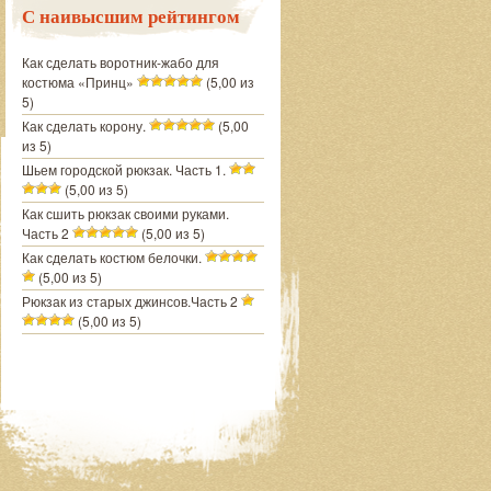
С наивысшим рейтингом
Как сделать воротник-жабо для
костюма «Принц»
(5,00 из
5)
Как сделать корону.
(5,00
из 5)
Шьем городской рюкзак. Часть 1.
(5,00 из 5)
Как сшить рюкзак своими руками.
Часть 2
(5,00 из 5)
Как сделать костюм белочки.
(5,00 из 5)
Рюкзак из старых джинсов.Часть 2
(5,00 из 5)