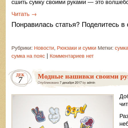
сшить сумку своими руками — это волшебс
Читать
→
Понравилась статья? Поделитесь в 
Рубрики:
Новости
,
Рюкзаки и сумки
Метки:
сумк
|
сумка на пояс
Комментариев нет
Модные нашивки своими ру
ДЕК
7
Опубликовано
7 декабря 2017
by
admin
До
чит
Ра
не