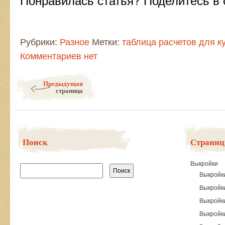
Рубрики:
Разное
Метки:
таблица расчетов для к
Комментариев нет
Post navigation
Предыдущая
страница
Поиск
Страни
Найти:
Выкройки
Выкройк
Выкройк
Выкройк
Выкройки