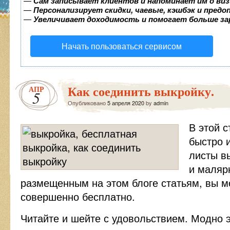
—
Сам записывает клиентов и напоминает им о виз
—
Персонализирует скидки, чаевые, кэшбэк и пред
—
Увеличивает доходимость и помогает больше з
Начать пользоваться сервисом
Как соединить выкройку.
АПР
5
Опубликовано
5 апреля 2020
by
admin
В этой с
быстро 
листы в
и маляр
размещенным на этом блоге статьям, вы м
совершенно бесплатно.
Читайте и шейте с удовольствием. Модно 