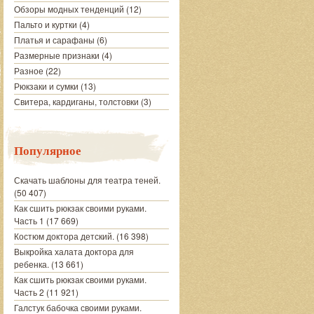
Обзоры модных тенденций
(12)
Пальто и куртки
(4)
Платья и сарафаны
(6)
Размерные признаки
(4)
Разное
(22)
Рюкзаки и сумки
(13)
Свитера, кардиганы, толстовки
(3)
Популярное
Скачать шаблоны для театра теней.
(50 407)
Как сшить рюкзак своими руками.
Часть 1
(17 669)
Костюм доктора детский.
(16 398)
Выкройка халата доктора для
ребенка.
(13 661)
Как сшить рюкзак своими руками.
Часть 2
(11 921)
Галстук бабочка своими руками.