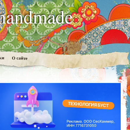
handmade
ки
О сайте