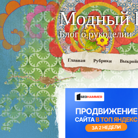
Модный 
Блог о рукоделии
Главная
Рубрики
Выкрой