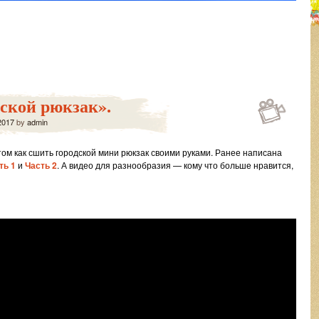
ской рюкзак».
2017
by
admin
ом как сшить городской мини рюкзак своими руками. Ранее написана
ть 1
и
Часть 2
. А видео для разнообразия — кому что больше нравится,