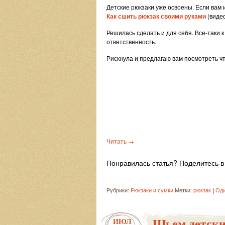
Детские рюкзаки уже освоены. Если вам 
Как сшить рюкзак своими руками
(виде
Решилась сделать и для себя. Все-таки 
ответственность.
Рискнула и предлагаю вам посмотреть чт
Читать
→
Понравилась статья? Поделитесь в 
|
Рубрики:
Рюкзаки и сумки
Метки:
рюкзак
Оди
Шьем детски
ИЮЛ