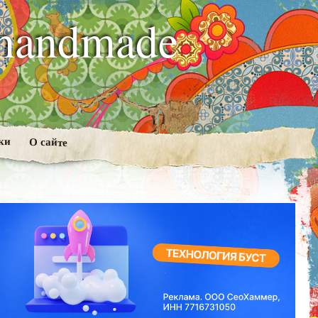
handmade
ки
О сайте