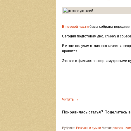
В первой части
была собрана передняя 
Сегодня подготовим дно, спинку и собер
В итоге получим отличного качества вещь
нравятся.
Это как в фильме: а с перламутровыми пу
Читать
→
Понравилась статья? Поделитесь в 
|
Рубрики:
Рюкзаки и сумки
Метки:
рюкзак
Ком