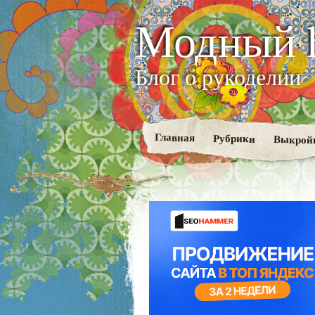
Модный 
Блог о рукоделии
Главная
Рубрики
Выкрой