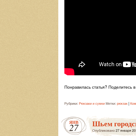
Понравилась статья? Поделитесь в 
|
Рубрики:
Рюкзаки и сумки
Метки:
рюкзак
Ком
Шьем городск
ЯНВ
27
Опубликовано
27 января 20