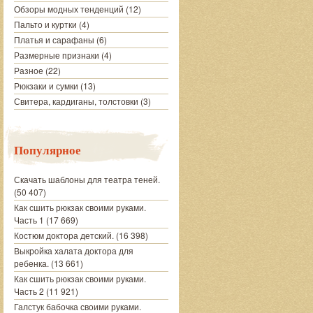
Обзоры модных тенденций
(12)
Пальто и куртки
(4)
Платья и сарафаны
(6)
Размерные признаки
(4)
Разное
(22)
Рюкзаки и сумки
(13)
Свитера, кардиганы, толстовки
(3)
Популярное
Скачать шаблоны для театра теней.
(50 407)
Как сшить рюкзак своими руками.
Часть 1
(17 669)
Костюм доктора детский.
(16 398)
Выкройка халата доктора для
ребенка.
(13 661)
Как сшить рюкзак своими руками.
Часть 2
(11 921)
Галстук бабочка своими руками.