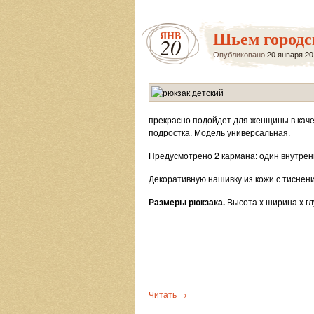
Шьем городск
ЯНВ
20
Опубликовано
20 января 20
прекрасно подойдет для женщины в качес
подростка. Модель универсальная.
Предусмотрено 2 кармана: один внутрен
Декоративную нашивку из кожи с тиснен
Размеры рюкзака.
Высота x ширина x глу
Читать
→