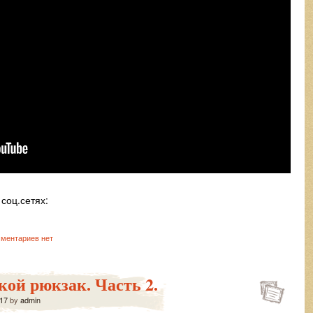
соц.сетях:
ментариев нет
ой рюкзак. Часть 2.
17
by
admin