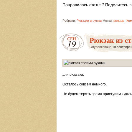
Понравилась статья? Поделитесь в 
|
Рубрики:
Рюкзаки и сумки
Метки:
рюкзак
Ком
Рюкзак из с
СЕН
19
Опубликовано
19 сентября 
для рюкзака.
Осталось совсем немного.
Не будем терять время приступим к дал