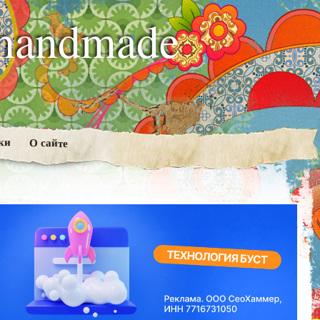
handmade
ки
О сайте