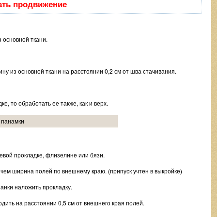
ать продвижение
з основной ткани.
ину из основной ткани на расстоянии 0,2 см от шва стачивания.
е, то обработать ее также, как и верх.
евой прокладке, флизелине или бязи.
, чем ширина полей по внешнему краю. (припуск учтен в выкройке)
нанки наложить прокладку.
дить на расстоянии 0,5 см от внешнего края полей.