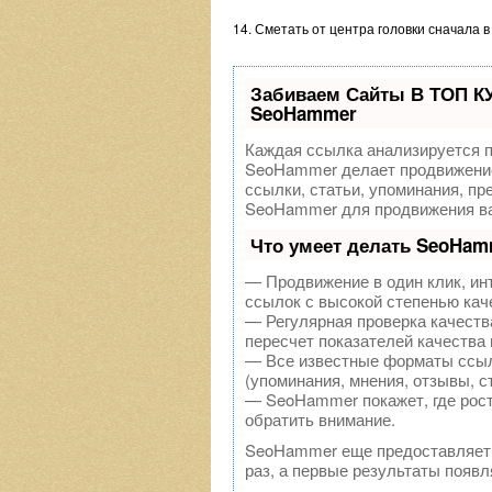
14. Сметать от центра головки сначала в
Забиваем Сайты В ТОП К
SeoHammer
Каждая ссылка анализируется п
SeoHammer делает продвижение
ссылки, статьи, упоминания, пр
SeoHammer для продвижения ва
Что умеет делать SeoHam
— Продвижение в один клик, ин
ссылок с высокой степенью кач
— Регулярная проверка качеств
пересчет показателей качества 
— Все известные форматы ссыл
(упоминания, мнения, отзывы, с
— SeoHammer покажет, где рост 
обратить внимание.
SeoHammer еще предоставляет
раз, а первые результаты появл