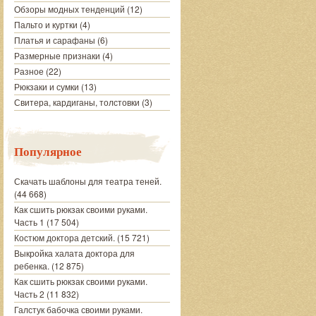
Обзоры модных тенденций
(12)
Пальто и куртки
(4)
Платья и сарафаны
(6)
Размерные признаки
(4)
Разное
(22)
Рюкзаки и сумки
(13)
Свитера, кардиганы, толстовки
(3)
Популярное
Скачать шаблоны для театра теней.
(44 668)
Как сшить рюкзак своими руками.
Часть 1
(17 504)
Костюм доктора детский.
(15 721)
Выкройка халата доктора для
ребенка.
(12 875)
Как сшить рюкзак своими руками.
Часть 2
(11 832)
Галстук бабочка своими руками.