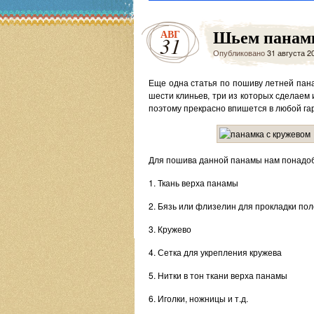
Шьем панамк
АВГ
31
Опубликовано
31 августа 2
Еще одна статья по пошиву летней пана
шести клиньев, три из которых сделаем 
поэтому прекрасно впишется в любой гар
Для пошива данной панамы нам понадоб
1. Ткань верха панамы
2. Бязь или флизелин для прокладки по
3. Кружево
4. Сетка для укрепления кружева
5. Нитки в тон ткани верха панамы
6. Иголки, ножницы и т.д.