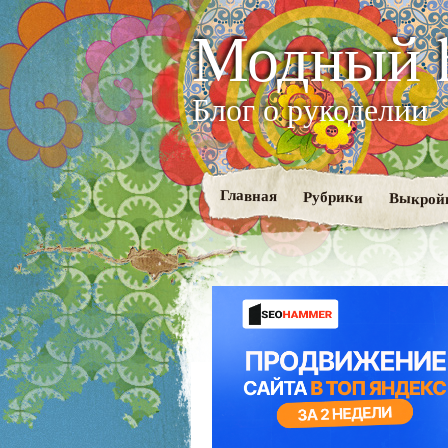
Модный 
Блог о рукоделии
Главная
Рубрики
Выкрой