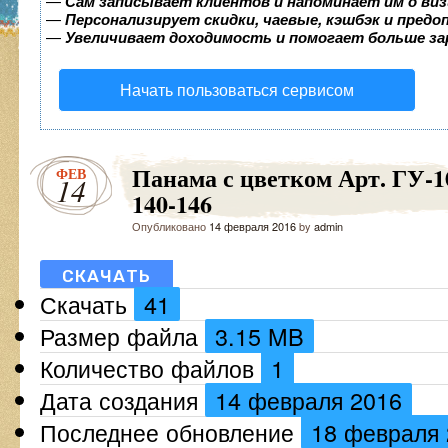
—
Сам записывает клиентов и напоминает им о виз
—
Персонализирует скидки, чаевые, кэшбэк и пред
—
Увеличивает доходимость и помогает больше з
Начать пользоваться сервисом
Панама с цветком Арт. ГУ-1
ФЕВ
14
140-146
Опубликовано
14 февраля 2016
by
admin
СКАЧАТЬ
Скачать
41
Размер файла
3.15 MB
Количество файлов
1
Дата создания
14 февраля 2016
Последнее обновление
18 февраля