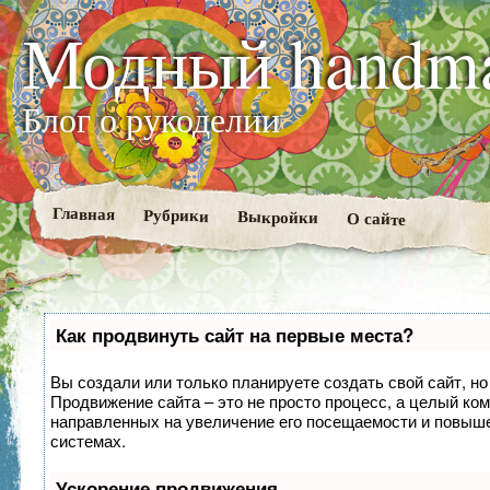
Модный handm
Блог о рукоделии
Главная
Рубрики
Выкройки
О сайте
Как продвинуть сайт на первые места?
Вы создали или только планируете создать свой сайт, но 
Продвижение сайта – это не просто процесс, а целый ко
направленных на увеличение его посещаемости и повыше
системах.
Ускорение продвижения