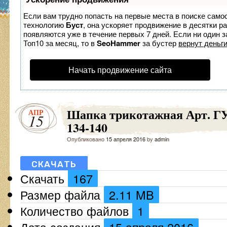
Если вам трудно попасть на первые места в поиске само
технологию
Буст
, она ускоряет продвижение в десятки р
появляются уже в течение первых 7 дней. Если ни один з
Топ10 за месяц, то в
SeoHammer
за бустер
вернут деньги
Начать продвижение сайта
Шапка трикотажная Арт. ГУ
АПР
15
134-140
Опубликовано
15 апреля 2016
by
admin
СКАЧАТЬ
Скачать
167
Размер файла
2.11 MB
Количество файлов
1