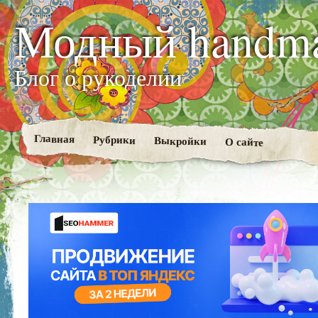
Модный handm
Блог о рукоделии
Главная
Рубрики
Выкройки
О сайте