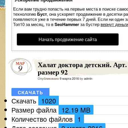
Если вам трудно попасть на первые места в поиске само
технологию
Буст
, она ускоряет продвижение в десятки р
появляются уже в течение первых 7 дней. Если ни один з
Топ10 за месяц, то в
SeoHammer
за бустер
вернут деньги
Начать продвижение сайта
Халат доктора детский. Арт.
МАР
9
размер 92
Опубликовано
9 марта 2016
by
admin
СКАЧАТЬ
Скачать
1020
Размер файла
12.19 MB
Количество файлов
1